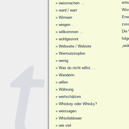
ents
»
weismachen …
Wiss
»
ward / wart
Erwa
»
Wirrwarr
zusa
»
wiegen …
Die 
»
willkommen …
folg
»
wohlgesinnt
„wid
»
Webseite / Website
»
Wermutstropfen
»
wenig
»
Was du nicht willst, …
»
Wanderin
»
willen
»
Währung
»
wertschätzen
»
Whiskey oder Whisky?
»
weissagen
»
Whistleblower
»
wie viel