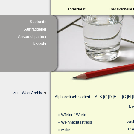
Korrektorat
Redaktionelle 
Startseite
Auftraggeber
Ansprechpartner
Kontakt
zum Wort-Archiv
Alphabetisch sortiert:
A
|
B
|
C
|
D
|
E
|
F
|
G
|
H
|
I
Das
»
Wörter / Worte
wid
»
Weihnachtsstress
ist 
»
wider