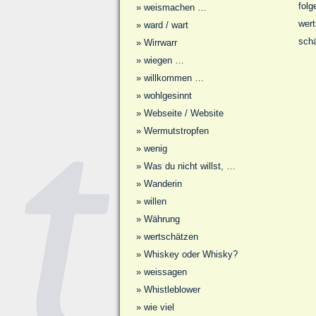
folg
»
weismachen …
wert
»
ward / wart
schä
»
Wirrwarr
»
wiegen …
»
willkommen …
»
wohlgesinnt
»
Webseite / Website
»
Wermutstropfen
»
wenig
»
Was du nicht willst, …
»
Wanderin
»
willen
»
Währung
»
wertschätzen
»
Whiskey oder Whisky?
»
weissagen
»
Whistleblower
»
wie viel