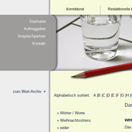
Korrektorat
Redaktionelle 
Startseite
Auftraggeber
Ansprechpartner
Kontakt
zum Wort-Archiv
Alphabetisch sortiert:
A
|
B
|
C
|
D
|
E
|
F
|
G
|
H
|
I
Das
»
Wörter / Worte
we
»
Weihnachtsstress
Das 
»
wider