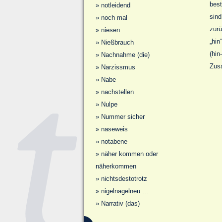
best
»
notleidend
sind
»
noch mal
zurü
»
niesen
„hin
»
Nießbrauch
(hin
»
Nachnahme (die)
Zus
»
Narzissmus
»
Nabe
»
nachstellen
»
Nulpe
»
Nummer sicher
»
naseweis
»
notabene
»
näher kommen oder
näherkommen
»
nichtsdestotrotz
»
nigelnagelneu …
»
Narrativ (das)