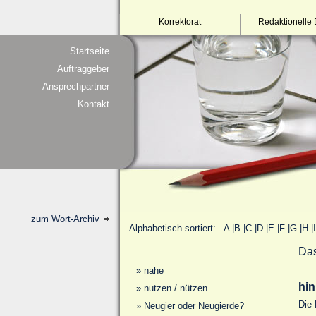
Korrektorat
Redaktionelle 
Startseite
Auftraggeber
Ansprechpartner
Kontakt
zum Wort-Archiv
Alphabetisch sortiert:
A
|
B
|
C
|
D
|
E
|
F
|
G
|
H
|
I
Das
»
nahe
hin
»
nutzen / nützen
Die 
»
Neugier oder Neugierde?