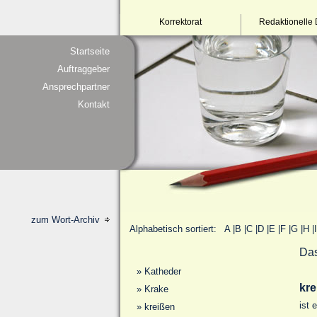
Korrektorat
Redaktionelle 
Startseite
Auftraggeber
Ansprechpartner
Kontakt
zum Wort-Archiv
Alphabetisch sortiert:
A
|
B
|
C
|
D
|
E
|
F
|
G
|
H
|
I
Das
»
Katheder
kre
»
Krake
ist 
»
kreißen