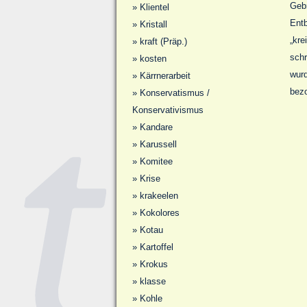
Gebr
»
Klientel
Entb
»
Kristall
„kre
»
kraft (Präp.)
schr
»
kosten
wurd
»
Kärrnerarbeit
bez
»
Konservatismus /
Konservativismus
»
Kandare
»
Karussell
»
Komitee
»
Krise
»
krakeelen
»
Kokolores
»
Kotau
»
Kartoffel
»
Krokus
»
klasse
»
Kohle