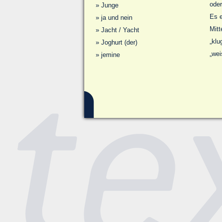
oder
»
Junge
Es e
»
ja und nein
Mitt
»
Jacht / Yacht
„klu
»
Joghurt (der)
„wei
»
jemine