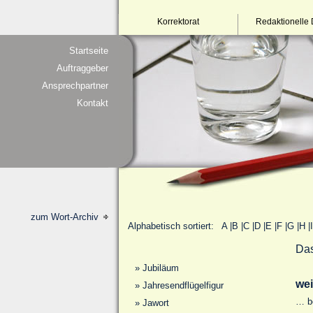
Korrektorat
Redaktionelle 
Startseite
Auftraggeber
Ansprechpartner
Kontakt
zum Wort-Archiv
Alphabetisch sortiert:
A
|
B
|
C
|
D
|
E
|
F
|
G
|
H
|
I
Das
»
Jubiläum
we
»
Jahresendflügelfigur
… b
»
Jawort