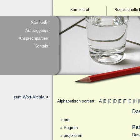
Korrektorat
Redaktionelle 
Startseite
Auftraggeber
Ansprechpartner
Kontakt
zum Wort-Archiv
Alphabetisch sortiert:
A
|
B
|
C
|
D
|
E
|
F
|
G
|
H
|
I
Das
»
pro
Pa
»
Pogrom
Das
»
projizieren