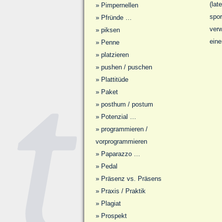
(lat
»
Pimpernellen
spor
»
Pfründe …
verw
»
piksen
eine
»
Penne
»
platzieren
»
pushen / puschen
»
Plattitüde
»
Paket
»
posthum / postum
»
Potenzial …
»
programmieren /
vorprogrammieren
»
Paparazzo …
»
Pedal
»
Präsenz vs. Präsens
»
Praxis / Praktik
»
Plagiat
»
Prospekt