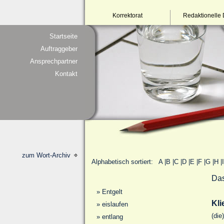
Korrektorat
Redaktionelle 
Startseite
Auftraggeber
Ansprechpartner
Kontakt
zum Wort-Archiv
Alphabetisch sortiert:
A
|
B
|
C
|
D
|
E
|
F
|
G
|
H
|
I
Das
»
Entgelt
Kli
»
eislaufen
(die
»
entlang