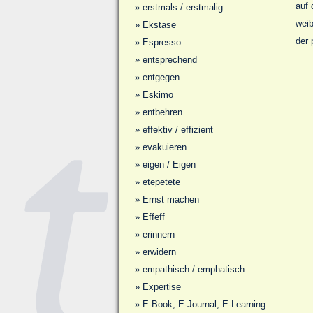
auf 
»
erstmals / erstmalig
weib
»
Ekstase
der 
»
Espresso
»
entsprechend
»
entgegen
»
Eskimo
»
entbehren
»
effektiv / effizient
»
evakuieren
»
eigen / Eigen
»
etepetete
»
Ernst machen
»
Effeff
»
erinnern
»
erwidern
»
empathisch / emphatisch
»
Expertise
»
E-Book, E-Journal, E-Learning